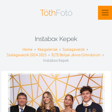
Tóth
Fotó
Instabox Kepek
Kepgaleriak
Szalagavatók
Szalagavatok 2024 2025
ELTE Bolyai János Gimnázium
Instabox Kepek